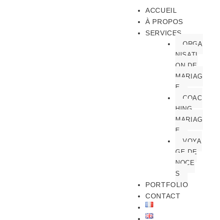
ACCUEIL
À PROPOS
SERVICES
ORGA
NISATI
ON DE
MARIAG
E
COAC
HING
MARIAG
E
VOYA
GE DE
NOCE
S
PORTFOLIO
CONTACT